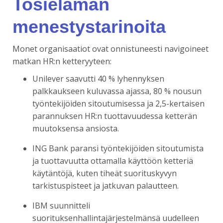
Tosielämän
menestystarinoita
Monet organisaatiot ovat onnistuneesti navigoineet
matkan HR:n ketteryyteen:
Unilever saavutti 40 % lyhennyksen
palkkaukseen kuluvassa ajassa, 80 % nousun
työntekijöiden sitoutumisessa ja 2,5-kertaisen
parannuksen HR:n tuottavuudessa ketterän
muutoksensa ansiosta.
ING Bank paransi työntekijöiden sitoutumista
ja tuottavuutta ottamalla käyttöön ketteriä
käytäntöjä, kuten tiheät suorituskyvyn
tarkistuspisteet ja jatkuvan palautteen.
IBM suunnitteli
suorituksenhallintajärjestelmänsä uudelleen