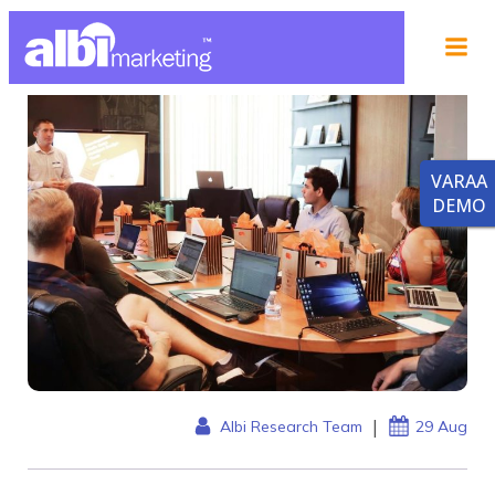
VARAA
DEMO
|
Albi Research Team
29 Aug