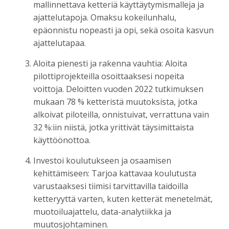
mallinnettava ketteriä käyttäytymismalleja ja
ajattelutapoja. Omaksu kokeilunhalu,
epäonnistu nopeasti ja opi, sekä osoita kasvun
ajattelutapaa.
Aloita pienesti ja rakenna vauhtia: Aloita
pilottiprojekteilla osoittaaksesi nopeita
voittoja. Deloitten vuoden 2022 tutkimuksen
mukaan 78 % ketteristä muutoksista, jotka
alkoivat piloteilla, onnistuivat, verrattuna vain
32 %:iin niistä, jotka yrittivät täysimittaista
käyttöönottoa.
Investoi koulutukseen ja osaamisen
kehittämiseen: Tarjoa kattavaa koulutusta
varustaaksesi tiimisi tarvittavilla taidoilla
ketteryyttä varten, kuten ketterät menetelmät,
muotoiluajattelu, data-analytiikka ja
muutosjohtaminen.