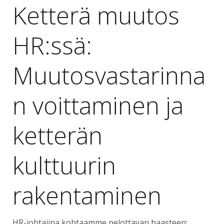
Ketterä muutos
HR:ssä:
Muutosvastarinna
n voittaminen ja
ketterän
kulttuurin
rakentaminen
HR-johtajina kohtaamme pelottavan haasteen: