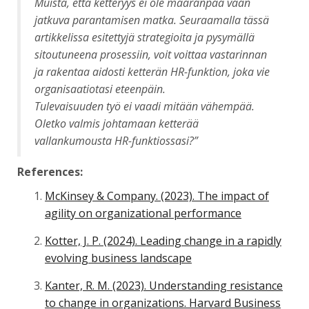
Muista, että ketteryys ei ole määränpää vaan
jatkuva parantamisen matka. Seuraamalla tässä
artikkelissa esitettyjä strategioita ja pysymällä
sitoutuneena prosessiin, voit voittaa vastarinnan
ja rakentaa aidosti ketterän HR-funktion, joka vie
organisaatiotasi eteenpäin.
Tulevaisuuden työ ei vaadi mitään vähempää.
Oletko valmis johtamaan ketterää
vallankumousta HR-funktiossasi?”
References:
McKinsey & Company. (2023). The impact of
agility on organizational performance
Kotter, J. P. (2024). Leading change in a rapidly
evolving business landscape
Kanter, R. M. (2023). Understanding resistance
to change in organizations. Harvard Business