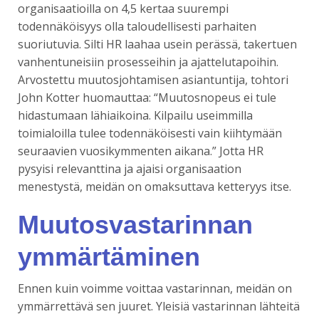
organisaatioilla on 4,5 kertaa suurempi
todennäköisyys olla taloudellisesti parhaiten
suoriutuvia. Silti HR laahaa usein perässä, takertuen
vanhentuneisiin prosesseihin ja ajattelutapoihin.
Arvostettu muutosjohtamisen asiantuntija, tohtori
John Kotter huomauttaa: “Muutosnopeus ei tule
hidastumaan lähiaikoina. Kilpailu useimmilla
toimialoilla tulee todennäköisesti vain kiihtymään
seuraavien vuosikymmenten aikana.” Jotta HR
pysyisi relevanttina ja ajaisi organisaation
menestystä, meidän on omaksuttava ketteryys itse.
Muutosvastarinnan
ymmärtäminen
Ennen kuin voimme voittaa vastarinnan, meidän on
ymmärrettävä sen juuret. Yleisiä vastarinnan lähteitä