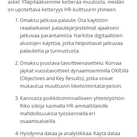
askel. Ylläpitääksemme ketterää muutosta, meidän
on upotettava ketteryys HR-kulttuurin ytimeen.
Omaksu jatkuva palaute: Ota käyttöön
reaaliaikaiset palautejärjestelmät ajaaksesi
jatkuvaa parantamista. Harkitse digitaalisten
alustojen käyttöä, jotka helpottavat jatkuvaa
palautetta ja tunnustusta.
Omaksu joustava tavoitteenasettelu: Korvaa
jäykät vuositavoitteet dynaamisemmilla OKR:illä
(Objectives and Key Results), jotka voivat
mukautua muuttuviin liiketoimintatarpeisiin.
Kannusta poikkitoiminnalliseen yhteistyöhön:
Riko siiloja luomalla HR-ammattilaisille
mahdollisuuksia työskennellä eri
osaamisalueilla.
Hyödynnä dataa ja analytiikkaa: Käytä dataa