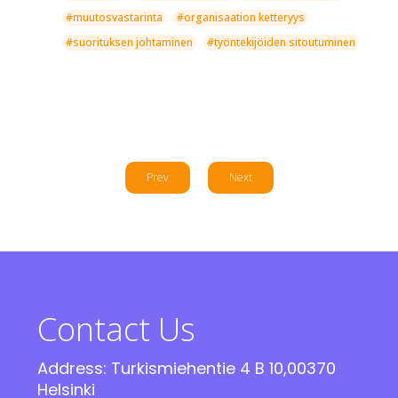
#muutosvastarinta
#organisaation ketteryys
#suorituksen johtaminen
#työntekijöiden sitoutuminen
Prev
Next
Contact Us
Address: Turkismiehentie 4 B 10,00370
Helsinki