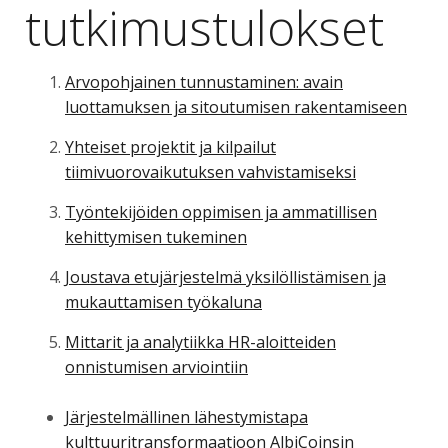
tutkimustulokset
Arvopohjainen tunnustaminen: avain
luottamuksen ja sitoutumisen rakentamiseen
Yhteiset projektit ja kilpailut
tiimivuorovaikutuksen vahvistamiseksi
Työntekijöiden oppimisen ja ammatillisen
kehittymisen tukeminen
Joustava etujärjestelmä yksilöllistämisen ja
mukauttamisen työkaluna
Mittarit ja analytiikka HR-aloitteiden
onnistumisen arviointiin
Järjestelmällinen lähestymistapa
kulttuuritransformaatioon AlbiCoinsin