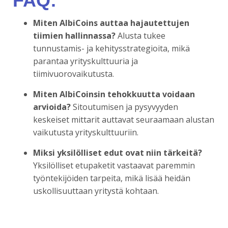
FAQ:
Miten AlbiCoins auttaa hajautettujen
tiimien hallinnassa?
Alusta tukee
tunnustamis- ja kehitysstrategioita, mikä
parantaa yrityskulttuuria ja
tiimivuorovaikutusta.
Miten AlbiCoinsin tehokkuutta voidaan
arvioida?
Sitoutumisen ja pysyvyyden
keskeiset mittarit auttavat seuraamaan alustan
vaikutusta yrityskulttuuriin.
Miksi yksilölliset edut ovat niin tärkeitä?
Yksilölliset etupaketit vastaavat paremmin
työntekijöiden tarpeita, mikä lisää heidän
uskollisuuttaan yritystä kohtaan.