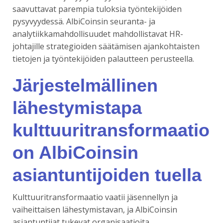
saavuttavat parempia tuloksia työntekijöiden
pysyvyydessä. AlbiCoinsin seuranta- ja
analytiikkamahdollisuudet mahdollistavat HR-
johtajille strategioiden säätämisen ajankohtaisten
tietojen ja työntekijöiden palautteen perusteella.
Järjestelmällinen
lähestymistapa
kulttuuritransformaatio
on AlbiCoinsin
asiantuntijoiden tuella
Kulttuuritransformaatio vaatii jäsennellyn ja
vaiheittaisen lähestymistavan, ja AlbiCoinsin
asiantuntijat tukevat organisaatioita