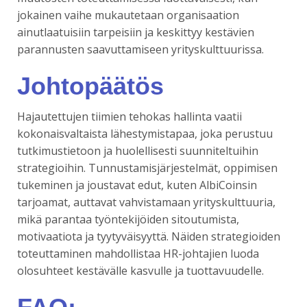
jokainen vaihe mukautetaan organisaation
ainutlaatuisiin tarpeisiin ja keskittyy kestävien
parannusten saavuttamiseen yrityskulttuurissa.
Johtopäätös
Hajautettujen tiimien tehokas hallinta vaatii
kokonaisvaltaista lähestymistapaa, joka perustuu
tutkimustietoon ja huolellisesti suunniteltuihin
strategioihin. Tunnustamisjärjestelmät, oppimisen
tukeminen ja joustavat edut, kuten AlbiCoinsin
tarjoamat, auttavat vahvistamaan yrityskulttuuria,
mikä parantaa työntekijöiden sitoutumista,
motivaatiota ja tyytyväisyyttä. Näiden strategioiden
toteuttaminen mahdollistaa HR-johtajien luoda
olosuhteet kestävälle kasvulle ja tuottavuudelle.