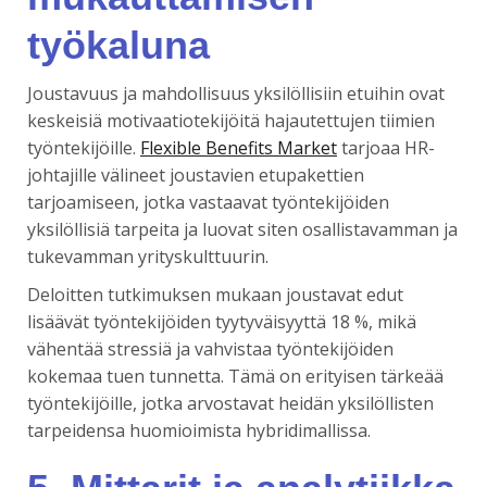
työkaluna
Joustavuus ja mahdollisuus yksilöllisiin etuihin ovat
keskeisiä motivaatiotekijöitä hajautettujen tiimien
työntekijöille.
Flexible Benefits Market
tarjoaa HR-
johtajille välineet joustavien etupakettien
tarjoamiseen, jotka vastaavat työntekijöiden
yksilöllisiä tarpeita ja luovat siten osallistavamman ja
tukevamman yrityskulttuurin.
Deloitten tutkimuksen mukaan joustavat edut
lisäävät työntekijöiden tyytyväisyyttä 18 %, mikä
vähentää stressiä ja vahvistaa työntekijöiden
kokemaa tuen tunnetta. Tämä on erityisen tärkeää
työntekijöille, jotka arvostavat heidän yksilöllisten
tarpeidensa huomioimista hybridimallissa.