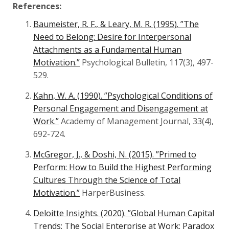
References:
Baumeister, R. F., & Leary, M. R. (1995). ”The
Need to Belong: Desire for Interpersonal
Attachments as a Fundamental Human
Motivation.”
Psychological Bulletin, 117(3), 497-
529.
Kahn, W. A. (1990). ”Psychological Conditions of
Personal Engagement and Disengagement at
Work.”
Academy of Management Journal, 33(4),
692-724.
McGregor, J., & Doshi, N. (2015). ”Primed to
Perform: How to Build the Highest Performing
Cultures Through the Science of Total
Motivation.”
HarperBusiness.
Deloitte Insights. (2020). ”Global Human Capital
Trends: The Social Enterprise at Work: Paradox