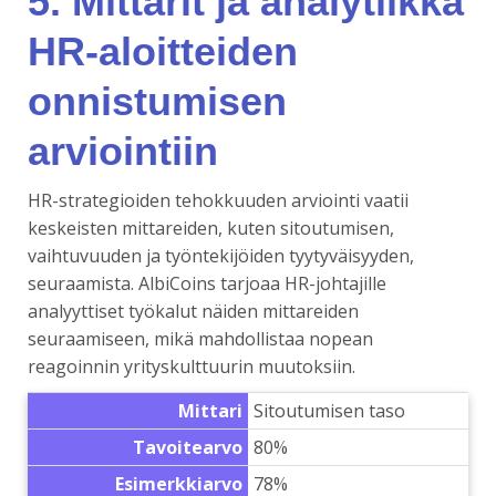
5. Mittarit ja analytiikka
HR-aloitteiden
onnistumisen
arviointiin
HR-strategioiden tehokkuuden arviointi vaatii
keskeisten mittareiden, kuten sitoutumisen,
vaihtuvuuden ja työntekijöiden tyytyväisyyden,
seuraamista. AlbiCoins tarjoaa HR-johtajille
analyyttiset työkalut näiden mittareiden
seuraamiseen, mikä mahdollistaa nopean
reagoinnin yrityskulttuurin muutoksiin.
Mittari
Sitoutumisen taso
Tavoitearvo
80%
Esimerkkiarvo
78%