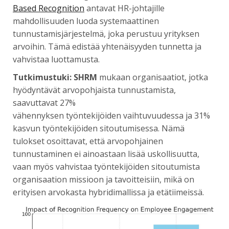
Based Recognition
antavat HR-johtajille
mahdollisuuden luoda systemaattinen
tunnustamisjärjestelmä, joka perustuu yrityksen
arvoihin. Tämä edistää yhtenäisyyden tunnetta ja
vahvistaa luottamusta.
Tutkimustuki: SHRM
mukaan organisaatiot, jotka
hyödyntävät arvopohjaista tunnustamista,
saavuttavat 27%
vähennyksen työntekijöiden vaihtuvuudessa ja 31%
kasvun työntekijöiden sitoutumisessa. Nämä
tulokset osoittavat, että arvopohjainen
tunnustaminen ei ainoastaan lisää uskollisuutta,
vaan myös vahvistaa työntekijöiden sitoutumista
organisaation missioon ja tavoitteisiin, mikä on
erityisen arvokasta hybridimallissa ja etätiimeissä.