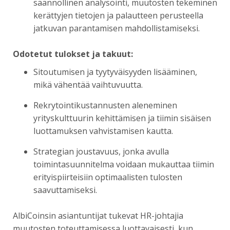
säännöllinen analysointi, muutosten tekeminen
kerättyjen tietojen ja palautteen perusteella
jatkuvan parantamisen mahdollistamiseksi.
Odotetut tulokset ja takuut:
Sitoutumisen ja tyytyväisyyden lisääminen,
mikä vähentää vaihtuvuutta.
Rekrytointikustannusten aleneminen
yrityskulttuurin kehittämisen ja tiimin sisäisen
luottamuksen vahvistamisen kautta.
Strategian joustavuus, jonka avulla
toimintasuunnitelma voidaan mukauttaa tiimin
erityispiirteisiin optimaalisten tulosten
saavuttamiseksi.
AlbiCoinsin asiantuntijat tukevat HR-johtajia
muutosten toteuttamisessa luottavaisesti, kun