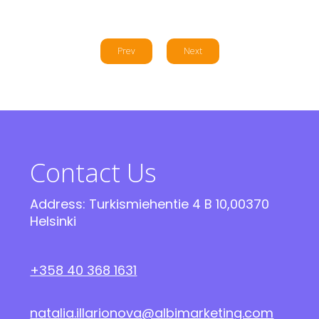
Prev
Next
Contact Us
Address: Turkismiehentie 4 B 10,00370
Helsinki
+358 40 368 1631
natalia.illarionova@albimarketing.com