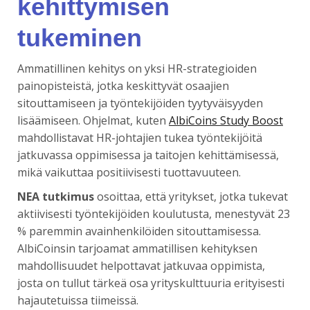
kehittymisen
tukeminen
Ammatillinen kehitys on yksi HR-strategioiden
painopisteistä, jotka keskittyvät osaajien
sitouttamiseen ja työntekijöiden tyytyväisyyden
lisäämiseen. Ohjelmat, kuten
AlbiCoins Study Boost
mahdollistavat HR-johtajien tukea työntekijöitä
jatkuvassa oppimisessa ja taitojen kehittämisessä,
mikä vaikuttaa positiivisesti tuottavuuteen.
NEA tutkimus
osoittaa, että yritykset, jotka tukevat
aktiivisesti työntekijöiden koulutusta, menestyvät 23
% paremmin avainhenkilöiden sitouttamisessa.
AlbiCoinsin tarjoamat ammatillisen kehityksen
mahdollisuudet helpottavat jatkuvaa oppimista,
josta on tullut tärkeä osa yrityskulttuuria erityisesti
hajautetuissa tiimeissä.