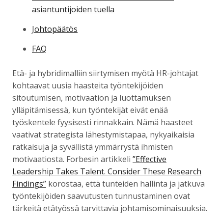
asiantuntijoiden tuella
Johtopäätös
FAQ
Etä- ja hybridimalliin siirtymisen myötä HR-johtajat
kohtaavat uusia haasteita työntekijöiden
sitoutumisen, motivaation ja luottamuksen
ylläpitämisessä, kun työntekijät eivät enää
työskentele fyysisesti rinnakkain. Nämä haasteet
vaativat strategista lähestymistapaa, nykyaikaisia
ratkaisuja ja syvällistä ymmärrystä ihmisten
motivaatiosta. Forbesin artikkeli
”Effective
Leadership Takes Talent. Consider These Research
Findings”
korostaa, että tunteiden hallinta ja jatkuva
työntekijöiden saavutusten tunnustaminen ovat
tärkeitä etätyössä tarvittavia johtamisominaisuuksia.