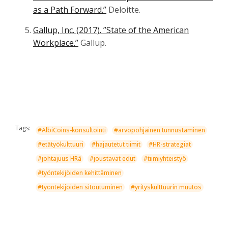
as a Path Forward.”
Deloitte.
Gallup, Inc. (2017). ”State of the American
Workplace.”
Gallup.
Tags:
#AlbiCoins-konsultointi
#arvopohjainen tunnustaminen
#etätyökulttuuri
#hajautetut tiimit
#HR-strategiat
#johtajuus HRä
#joustavat edut
#tiimiyhteistyö
#työntekijöiden kehittäminen
#työntekijöiden sitoutuminen
#yrityskulttuurin muutos