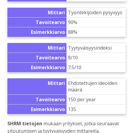
Mittari
Työntekijöiden pysyvyys
Tavoitearvo
90%
Esimerkkiarvo
88%
Mittari
Tyytyväisyysindeksi
Tavoitearvo
8/10
Esimerkkiarvo
7.5/10
Mittari
Ehdotettujen ideoiden
määrä
Tavoitearvo
150 per year
Esimerkkiarvo
135
SHRM tietojen
mukaan yritykset, jotka seuraavat
sitoutumisen ja tyytyväisyyden mittareita,