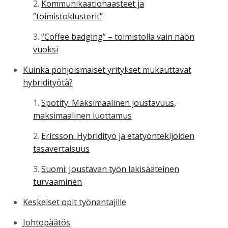
Kommunikaatiohaasteet ja
”toimistoklusterit”
”Coffee badging” – toimistolla vain näön
vuoksi
Kuinka pohjoismaiset yritykset mukauttavat
hybridityötä?
Spotify: Maksimaalinen joustavuus,
maksimaalinen luottamus
Ericsson: Hybridityö ja etätyöntekijöiden
tasavertaisuus
Suomi: Joustavan työn lakisääteinen
turvaaminen
Keskeiset opit työnantajille
Johtopäätös