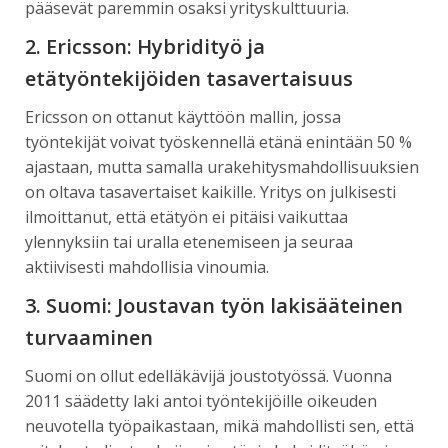
pääsevät paremmin osaksi yrityskulttuuria.
2. Ericsson: Hybridityö ja
etätyöntekijöiden tasavertaisuus
Ericsson on ottanut käyttöön mallin, jossa
työntekijät voivat työskennellä etänä enintään 50 %
ajastaan, mutta samalla urakehitysmahdollisuuksien
on oltava tasavertaiset kaikille. Yritys on julkisesti
ilmoittanut, että etätyön ei pitäisi vaikuttaa
ylennyksiin tai uralla etenemiseen ja seuraa
aktiivisesti mahdollisia vinoumia.
3. Suomi: Joustavan työn lakisääteinen
turvaaminen
Suomi on ollut edelläkävijä joustotyössä. Vuonna
2011 säädetty laki antoi työntekijöille oikeuden
neuvotella työpaikastaan, mikä mahdollisti sen, että