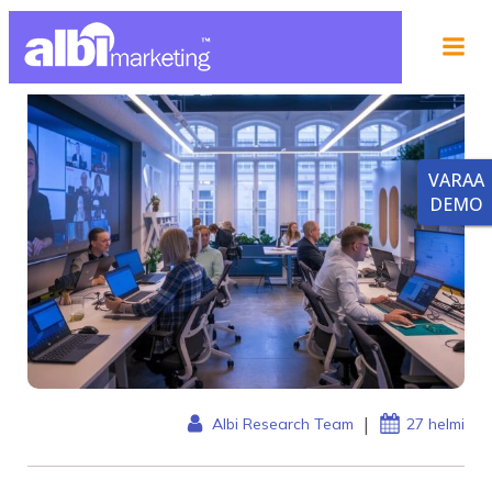
VARAA
DEMO
|
Albi Research Team
27 helmi