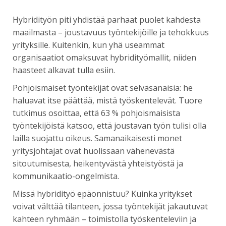
Hybridityön piti yhdistää parhaat puolet kahdesta
maailmasta – joustavuus työntekijöille ja tehokkuus
yrityksille. Kuitenkin, kun yhä useammat
organisaatiot omaksuvat hybridityömallit, niiden
haasteet alkavat tulla esiin.
Pohjoismaiset työntekijät ovat selväsanaisia: he
haluavat itse päättää, mistä työskentelevät. Tuore
tutkimus osoittaa, että 63 % pohjoismaisista
työntekijöistä katsoo, että joustavan työn tulisi olla
lailla suojattu oikeus. Samanaikaisesti monet
yritysjohtajat ovat huolissaan vähenevästä
sitoutumisesta, heikentyvästä yhteistyöstä ja
kommunikaatio-ongelmista.
Missä hybridityö epäonnistuu? Kuinka yritykset
voivat välttää tilanteen, jossa työntekijät jakautuvat
kahteen ryhmään – toimistolla työskenteleviin ja