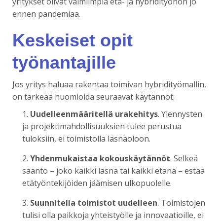
yritykset olivat valmiimpia etä- ja hybridityöhön jo
ennen pandemiaa.
Keskeiset opit
työnantajille
Jos yritys haluaa rakentaa toimivan hybridityömallin,
on tärkeää huomioida seuraavat käytännöt:
Uudelleenmääritellä urakehitys
. Ylennysten
ja projektimahdollisuuksien tulee perustua
tuloksiin, ei toimistolla läsnäoloon.
Yhdenmukaistaa kokouskäytännöt
. Selkeä
sääntö – joko kaikki läsnä tai kaikki etänä – estää
etätyöntekijöiden jäämisen ulkopuolelle.
Suunnitella toimistot uudelleen
. Toimistojen
tulisi olla paikkoja yhteistyölle ja innovaatioille, ei