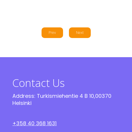
Prev
Next
Contact Us
Address: Turkismiehentie 4 B 10,00370
Helsinki
+358 40 368 1631