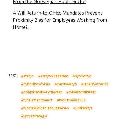
From the Norwegian Public Sector
Will Return-to-Office Mandates Prevent
Proximity Bias for Employees Working from
Home?
Tags:
#etätyö
#etätyön haasteet
#hybridityö
#hybridityövoima
#joustava työ
#läheisyysharha
#pohjoismaiset yritykset
#toimistokulttuuri
#työelämän trendit
#työn tulevaisuus
#työntekijöiden sitoutuminen
#urakehitys
#yritysstrategia