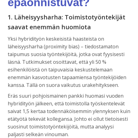
epäonnistuvat?
1. Läheisyysharha: Toimistotyöntekijät
saavat enemmän huomiota
Yksi hybridityön keskeisistä haasteista on
läheisyysharha (proximity bias) – tiedostamaton
taipumus suosia työntekijöitä, jotka ovat fyysisesti
läsnä. Tutkimukset osoittavat, että yli 50 %
esihenkilöistä on taipuvaisia keskustelemaan
enemmän kasvotusten tapaamiensa työntekijöiden
kanssa. Tällä on suora vaikutus urakehitykseen.
Eräs suuri pohjoismainen pankki huomasi vuoden
hybridityön jälkeen, että toimistolla työskentelevät
saivat 1,5 kertaa todennäköisemmin ylennyksen kuin
etätyötä tekevät kollegansa. Johto ei ollut tietoisesti
suosinut toimistotyöntekijöitä, mutta analyysi
paljasti selkeän vinouman.