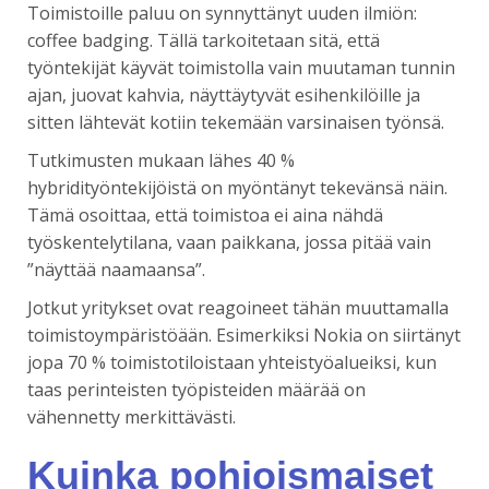
Toimistoille paluu on synnyttänyt uuden ilmiön:
coffee badging. Tällä tarkoitetaan sitä, että
työntekijät käyvät toimistolla vain muutaman tunnin
ajan, juovat kahvia, näyttäytyvät esihenkilöille ja
sitten lähtevät kotiin tekemään varsinaisen työnsä.
Tutkimusten mukaan lähes 40 %
hybridityöntekijöistä on myöntänyt tekevänsä näin.
Tämä osoittaa, että toimistoa ei aina nähdä
työskentelytilana, vaan paikkana, jossa pitää vain
”näyttää naamaansa”.
Jotkut yritykset ovat reagoineet tähän muuttamalla
toimistoympäristöään. Esimerkiksi Nokia on siirtänyt
jopa 70 % toimistotiloistaan yhteistyöalueiksi, kun
taas perinteisten työpisteiden määrää on
vähennetty merkittävästi.
Kuinka pohjoismaiset