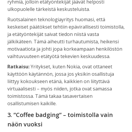
ryhmiä, jolloin etätyöntekijät jäävät helposti
ulkopuolelle tärkeistä keskusteluista.
Ruotsalainen teknologiayritys huomasi, että
keskeiset päätökset tehtiin epävirallisesti toimistolla,
ja etätyöntekijät saivat tiedon niistä vasta
jälkikäteen. Tämä aiheutti turhautumista, heikensi
motivaatiota ja johti jopa korkeampaan henkilöstön
vaihtuvuuteen etätyötä tekevien keskuudessa.
Ratkaisu:
Yritykset, kuten Nokia, ovat ottaneet
käyttöön käytännön, jossa jos yksikin osallistuja
liittyy kokoukseen etänä, kaikkien on liityttävä
virtuaalisesti – myös niiden, jotka ovat samassa
toimistossa. Tämä takaa tasavertaisen
osallistumisen kaikille.
3. ”Coffee badging” – toimistolla vain
näön vuoksi