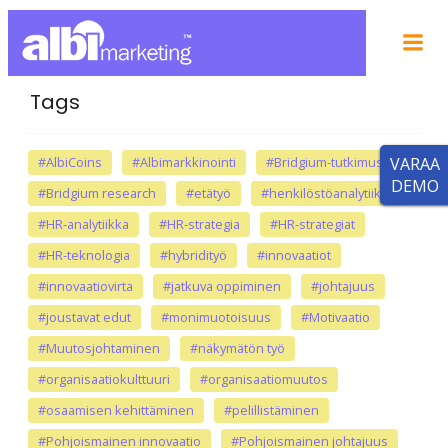
Tags
#AlbiCoins
#Albimarkkinointi
#Bridgium-tutkimus
VARAA
DEMO
#Bridgium research
#etätyö
#henkilöstöanalytiikka
#HR-analytiikka
#HR-strategia
#HR-strategiat
#HR-teknologia
#hybridityö
#innovaatiot
#innovaatiovirta
#jatkuva oppiminen
#johtajuus
#joustavat edut
#monimuotoisuus
#Motivaatio
#Muutosjohtaminen
#näkymätön työ
#organisaatiokulttuuri
#organisaatiomuutos
#osaamisen kehittäminen
#pelillistäminen
#Pohjoismainen innovaatio
#Pohjoismainen johtajuus