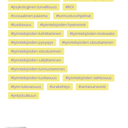
#psykologinen turvallisuus
#ROI
#sosiaalinen pääoma
#tunnustusohjelmat
#tuottavuus
#työntekijöiden hyvinvointi
#työntekijöiden kehittäminen
#työntekijöiden motivaatio
#työntekijöiden pysyvyys
#työntekijöiden sitouttaminen
#työntekijöiden sitoutuminen
#työntekijöiden säilyttäminen
#työntekijöiden tunnustaminen
#työntekijöiden tuottavuus
#työntekijöiden vaihtuvuus
#työn tulevaisuus
#urakehitys
#vertaisarviointi
#yrityskulttuuri