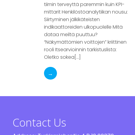
tiimin terveyttä paremmin kuin KPI-
mittarit Henkilöstöanalytiikan nousu:
Siirtyminen jälkikäteisten
indikaattoreiden ulkopuolelle Mitä
dataa meiltä puuttuu?
“Näkymättömien voittojen” kriittinen
rooli Itsearvioinnin tarkistuslista:
Oletko sokea[…]
→
Contact Us