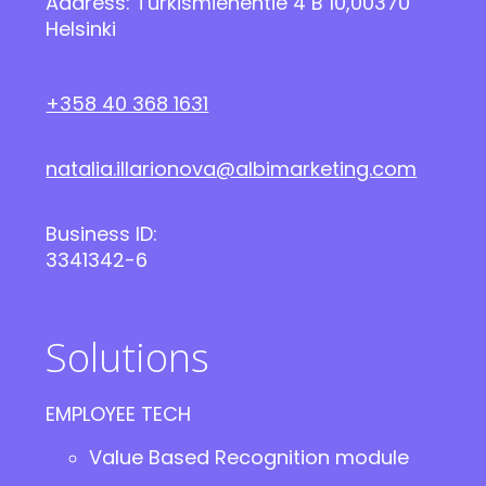
Address: Turkismiehentie 4 B 10,00370
Helsinki
+358 40 368 1631
natalia.illarionova@albimarketing.com
Business ID:
3341342-6
Solutions
EMPLOYEE TECH
Value Based Recognition module