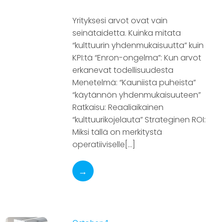
Yrityksesi arvot ovat vain
seinätaidetta. Kuinka mitata
“kulttuurin yhdenmukaisuutta” kuin
KPI:tä “Enron-ongelma”: Kun arvot
erkanevat todellisuudesta
Menetelmä: “Kauniista puheista”
“käytännön yhdenmukaisuuteen”
Ratkaisu: Reaaliaikainen
“kulttuurikojelauta” Strateginen ROI:
Miksi tällä on merkitystä
operatiiviselle[…]
→