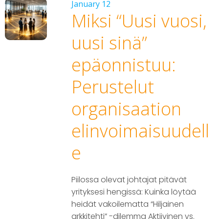
January 12
Miksi “Uusi vuosi,
uusi sinä”
epäonnistuu:
Perustelut
organisaation
elinvoimaisuudell
e
Piilossa olevat johtajat pitävät
yrityksesi hengissä: Kuinka löytää
heidät vakoilematta “Hiljainen
arkkitehti” -dilemma Aktiivinen vs.