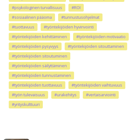
#psykologinen turvallisuus
#ROI
#sosiaalinen pääoma
#tunnustusohjelmat
#tuottavuus
#työntekijöiden hyvinvointi
#työntekijöiden kehittäminen
#työntekijöiden motivaatio
#työntekijöiden pysyvyys
#työntekijöiden sitouttaminen
#työntekijöiden sitoutuminen
#työntekijöiden säilyttäminen
#työntekijöiden tunnustaminen
#työntekijöiden tuottavuus
#työntekijöiden vaihtuvuus
#työn tulevaisuus
#urakehitys
#vertaisarviointi
#yrityskulttuuri