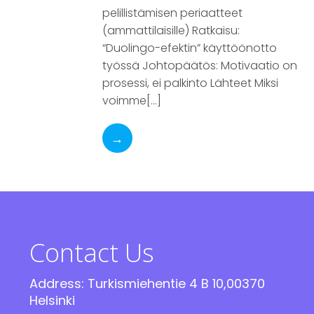
pelillistämisen periaatteet
(ammattilaisille) Ratkaisu:
“Duolingo-efektin” käyttöönotto
työssä Johtopäätös: Motivaatio on
prosessi, ei palkinto Lähteet Miksi
voimme[…]
→
Contact Us
Address: Turkismiehentie 4 B 10,00370
Helsinki