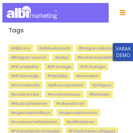
Tags
#AlbiCoins
#Albimarkkinointi
#Bridgium-tutkimus
VARAA
DEMO
#Bridgium research
#etätyö
#henkilöstöanalytiikka
#HR-analytiikka
#HR-strategia
#HR-strategiat
#HR-teknologia
#hybridityö
#innovaatiot
#innovaatiovirta
#jatkuva oppiminen
#johtajuus
#joustavat edut
#monimuotoisuus
#Motivaatio
#Muutosjohtaminen
#näkymätön työ
#organisaatiokulttuuri
#organisaatiomuutos
#osaamisen kehittäminen
#pelillistäminen
#Pohjoismainen innovaatio
#Pohjoismainen johtajuus