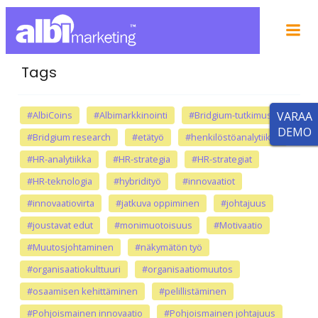
Tags
#AlbiCoins
#Albimarkkinointi
#Bridgium-tutkimus
VARAA
DEMO
#Bridgium research
#etätyö
#henkilöstöanalytiikka
#HR-analytiikka
#HR-strategia
#HR-strategiat
#HR-teknologia
#hybridityö
#innovaatiot
#innovaatiovirta
#jatkuva oppiminen
#johtajuus
#joustavat edut
#monimuotoisuus
#Motivaatio
#Muutosjohtaminen
#näkymätön työ
#organisaatiokulttuuri
#organisaatiomuutos
#osaamisen kehittäminen
#pelillistäminen
#Pohjoismainen innovaatio
#Pohjoismainen johtajuus