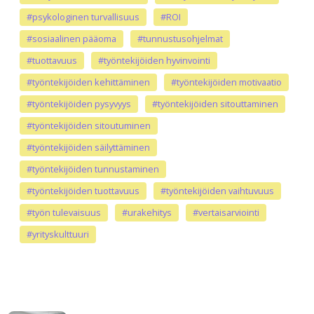
#psykologinen turvallisuus
#ROI
#sosiaalinen pääoma
#tunnustusohjelmat
#tuottavuus
#työntekijöiden hyvinvointi
#työntekijöiden kehittäminen
#työntekijöiden motivaatio
#työntekijöiden pysyvyys
#työntekijöiden sitouttaminen
#työntekijöiden sitoutuminen
#työntekijöiden säilyttäminen
#työntekijöiden tunnustaminen
#työntekijöiden tuottavuus
#työntekijöiden vaihtuvuus
#työn tulevaisuus
#urakehitys
#vertaisarviointi
#yrityskulttuuri