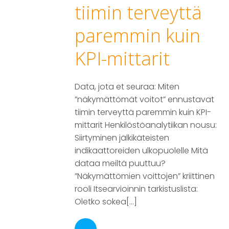
tiimin terveyttä
paremmin kuin
KPI-mittarit
Data, jota et seuraa: Miten
”näkymättömät voitot” ennustavat
tiimin terveyttä paremmin kuin KPI-
mittarit Henkilöstöanalytiikan nousu:
Siirtyminen jälkikäteisten
indikaattoreiden ulkopuolelle Mitä
dataa meiltä puuttuu?
”Näkymättömien voittojen” kriittinen
rooli Itsearvioinnin tarkistuslista:
Oletko sokea[…]