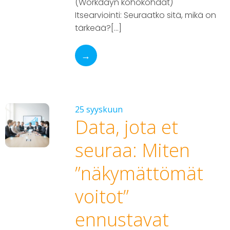
(Workdayn kohokohdat)
Itsearviointi: Seuraatko sitä, mikä on
tärkeää?[…]
→
25 syyskuun
Data, jota et
seuraa: Miten
”näkymättömät
voitot”
ennustavat