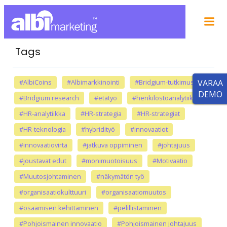
Tags
#AlbiCoins
#Albimarkkinointi
#Bridgium-tutkimus
VARAA
DEMO
#Bridgium research
#etätyö
#henkilöstöanalytiikka
#HR-analytiikka
#HR-strategia
#HR-strategiat
#HR-teknologia
#hybridityö
#innovaatiot
#innovaatiovirta
#jatkuva oppiminen
#johtajuus
#joustavat edut
#monimuotoisuus
#Motivaatio
#Muutosjohtaminen
#näkymätön työ
#organisaatiokulttuuri
#organisaatiomuutos
#osaamisen kehittäminen
#pelillistäminen
#Pohjoismainen innovaatio
#Pohjoismainen johtajuus