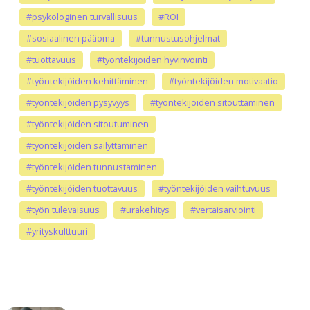
#psykologinen turvallisuus
#ROI
#sosiaalinen pääoma
#tunnustusohjelmat
#tuottavuus
#työntekijöiden hyvinvointi
#työntekijöiden kehittäminen
#työntekijöiden motivaatio
#työntekijöiden pysyvyys
#työntekijöiden sitouttaminen
#työntekijöiden sitoutuminen
#työntekijöiden säilyttäminen
#työntekijöiden tunnustaminen
#työntekijöiden tuottavuus
#työntekijöiden vaihtuvuus
#työn tulevaisuus
#urakehitys
#vertaisarviointi
#yrityskulttuuri