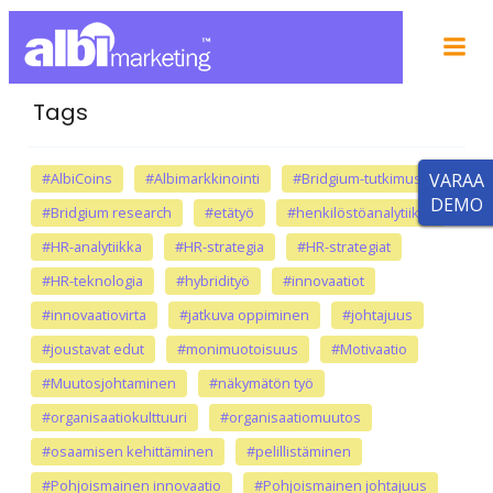
Tags
#AlbiCoins
#Albimarkkinointi
#Bridgium-tutkimus
VARAA
DEMO
#Bridgium research
#etätyö
#henkilöstöanalytiikka
#HR-analytiikka
#HR-strategia
#HR-strategiat
#HR-teknologia
#hybridityö
#innovaatiot
#innovaatiovirta
#jatkuva oppiminen
#johtajuus
#joustavat edut
#monimuotoisuus
#Motivaatio
#Muutosjohtaminen
#näkymätön työ
#organisaatiokulttuuri
#organisaatiomuutos
#osaamisen kehittäminen
#pelillistäminen
#Pohjoismainen innovaatio
#Pohjoismainen johtajuus