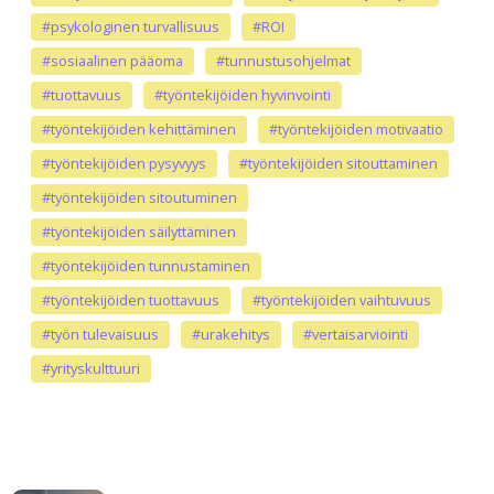
#psykologinen turvallisuus
#ROI
#sosiaalinen pääoma
#tunnustusohjelmat
#tuottavuus
#työntekijöiden hyvinvointi
#työntekijöiden kehittäminen
#työntekijöiden motivaatio
#työntekijöiden pysyvyys
#työntekijöiden sitouttaminen
#työntekijöiden sitoutuminen
#työntekijöiden säilyttäminen
#työntekijöiden tunnustaminen
#työntekijöiden tuottavuus
#työntekijöiden vaihtuvuus
#työn tulevaisuus
#urakehitys
#vertaisarviointi
#yrityskulttuuri