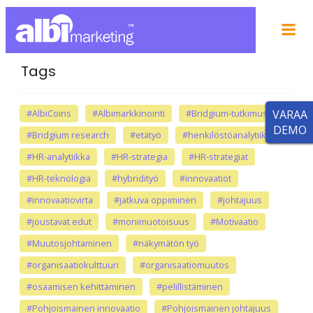
Tags
#AlbiCoins
#Albimarkkinointi
#Bridgium-tutkimus
VARAA
DEMO
#Bridgium research
#etätyö
#henkilöstöanalytiikka
#HR-analytiikka
#HR-strategia
#HR-strategiat
#HR-teknologia
#hybridityö
#innovaatiot
#innovaatiovirta
#jatkuva oppiminen
#johtajuus
#joustavat edut
#monimuotoisuus
#Motivaatio
#Muutosjohtaminen
#näkymätön työ
#organisaatiokulttuuri
#organisaatiomuutos
#osaamisen kehittäminen
#pelillistäminen
#Pohjoismainen innovaatio
#Pohjoismainen johtajuus