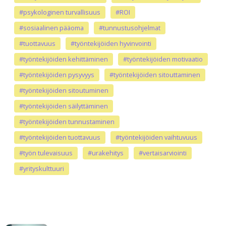
#psykologinen turvallisuus
#ROI
#sosiaalinen pääoma
#tunnustusohjelmat
#tuottavuus
#työntekijöiden hyvinvointi
#työntekijöiden kehittäminen
#työntekijöiden motivaatio
#työntekijöiden pysyvyys
#työntekijöiden sitouttaminen
#työntekijöiden sitoutuminen
#työntekijöiden säilyttäminen
#työntekijöiden tunnustaminen
#työntekijöiden tuottavuus
#työntekijöiden vaihtuvuus
#työn tulevaisuus
#urakehitys
#vertaisarviointi
#yrityskulttuuri