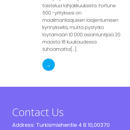
taistelua lahjakkuuksista. Fortune
500 -yrityksesi on
maailmanlaajuisen laajentumisen
kynnyksellä, mutta pystytkö
löytämään 10 000 asiantuntijaa 20
maasta 18 kuukaudessa
tuhoamatta[…]
→
Contact Us
Address: Turkismiehentie 4 B 10,00370