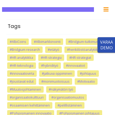
Tags
#AlbiCoins
#Albimarkkinointi
#Bridgium-tutkimus
VARAA
DEMO
#Bridgium research
#etätyö
#henkilöstöanalytiikka
#HR-analytiikka
#HR-strategia
#HR-strategiat
#HR-teknologia
#hybridityö
#innovaatiot
#innovaatiovirta
#jatkuva oppiminen
#johtajuus
#joustavat edut
#monimuotoisuus
#Motivaatio
#Muutosjohtaminen
#näkymätön työ
#organisaatiokulttuuri
#organisaatiomuutos
#osaamisen kehittäminen
#pelillistäminen
#Pohjoismainen innovaatio
#Pohjoismainen johtajuus