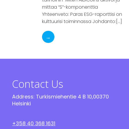
mittaa “S”-komponenttia
Yhteenveto: Paras ESG-raporttisi on
kulttuurisi toiminnassa Johdanto:[…]
→
Contact Us
Address: Turkismiehentie 4 B 10,00370
Helsinki
+358 40 368 1631