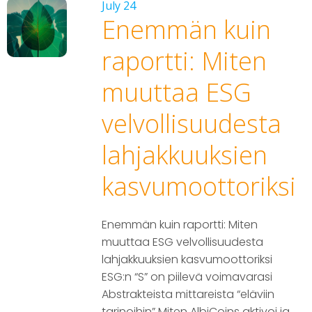
July 24
Enemmän kuin
raportti: Miten
muuttaa ESG
velvollisuudesta
lahjakkuuksien
kasvumoottoriksi
Enemmän kuin raportti: Miten
muuttaa ESG velvollisuudesta
lahjakkuuksien kasvumoottoriksi
ESG:n “S” on piilevä voimavarasi
Abstrakteista mittareista “eläviin
tarinoihin” Miten AlbiCoins aktivoi ja