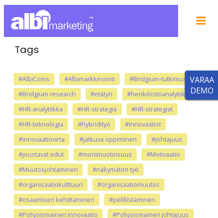
Tags
#AlbiCoins
#Albimarkkinointi
#Bridgium-tutkimus
VARAA
DEMO
#Bridgium research
#etätyö
#henkilöstöanalytiikka
#HR-analytiikka
#HR-strategia
#HR-strategiat
#HR-teknologia
#hybridityö
#innovaatiot
#innovaatiovirta
#jatkuva oppiminen
#johtajuus
#joustavat edut
#monimuotoisuus
#Motivaatio
#Muutosjohtaminen
#näkymätön työ
#organisaatiokulttuuri
#organisaatiomuutos
#osaamisen kehittäminen
#pelillistäminen
#Pohjoismainen innovaatio
#Pohjoismainen johtajuus