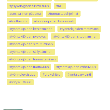
#psykologinen turvallisuus
#ROI
#sosiaalinen pääoma
#tunnustusohjelmat
#tuottavuus
#työntekijöiden hyvinvointi
#työntekijöiden kehittäminen
#työntekijöiden motivaatio
#työntekijöiden pysyvyys
#työntekijöiden sitouttaminen
#työntekijöiden sitoutuminen
#työntekijöiden säilyttäminen
#työntekijöiden tunnustaminen
#työntekijöiden tuottavuus
#työntekijöiden vaihtuvuus
#työn tulevaisuus
#urakehitys
#vertaisarviointi
#yrityskulttuuri