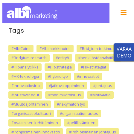
Tags
#AlbiCoins
#Albimarkkinointi
#Bridgium-tutkimus
VARAA
DEMO
#Bridgium research
#etätyö
#henkilöstöanalytiikka
#HR-analytiikka
#HR-strategia
#HR-strategiat
#HR-teknologia
#hybridityö
#innovaatiot
#innovaatiovirta
#jatkuva oppiminen
#johtajuus
#joustavat edut
#monimuotoisuus
#Motivaatio
#Muutosjohtaminen
#näkymätön työ
#organisaatiokulttuuri
#organisaatiomuutos
#osaamisen kehittäminen
#pelillistäminen
#Pohjoismainen innovaatio
#Pohjoismainen johtajuus