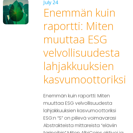
July 24
Enemmän kuin
raportti: Miten
muuttaa ESG
velvollisuudesta
lahjakkuuksien
kasvumoottoriksi
Enemmän kuin raportti: Miten
muuttaa ESG velvollisuudesta
lahjakkuuksien kasvumoottoriksi
ESG:n “S” on piilevä voimavarasi
Abstrakteista mittareista “eläviin
tarinoihin” Miten AlbiCoins aktivoi ja