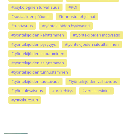
#psykologinen turvallisuus
#ROI
#sosiaalinen pääoma
#tunnustusohjelmat
#tuottavuus
#työntekijöiden hyvinvointi
#työntekijöiden kehittäminen
#työntekijöiden motivaatio
#työntekijöiden pysyvyys
#työntekijöiden sitouttaminen
#työntekijöiden sitoutuminen
#työntekijöiden säilyttäminen
#työntekijöiden tunnustaminen
#työntekijöiden tuottavuus
#työntekijöiden vaihtuvuus
#työn tulevaisuus
#urakehitys
#vertaisarviointi
#yrityskulttuuri