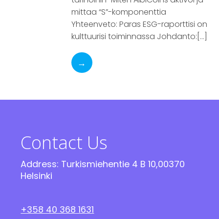
mittaa “S”-komponenttia
Yhteenveto: Paras ESG-raporttisi on
kulttuurisi toiminnassa Johdanto:[…]
→
Contact Us
Address: Turkismiehentie 4 B 10,00370
Helsinki
+358 40 368 1631