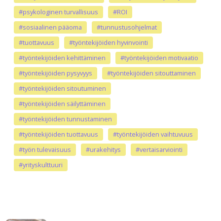
#psykologinen turvallisuus
#ROI
#sosiaalinen pääoma
#tunnustusohjelmat
#tuottavuus
#työntekijöiden hyvinvointi
#työntekijöiden kehittäminen
#työntekijöiden motivaatio
#työntekijöiden pysyvyys
#työntekijöiden sitouttaminen
#työntekijöiden sitoutuminen
#työntekijöiden säilyttäminen
#työntekijöiden tunnustaminen
#työntekijöiden tuottavuus
#työntekijöiden vaihtuvuus
#työn tulevaisuus
#urakehitys
#vertaisarviointi
#yrityskulttuuri