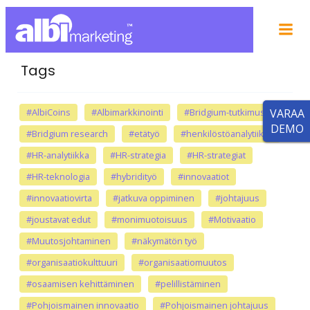
Tags
#AlbiCoins
#Albimarkkinointi
#Bridgium-tutkimus
VARAA
DEMO
#Bridgium research
#etätyö
#henkilöstöanalytiikka
#HR-analytiikka
#HR-strategia
#HR-strategiat
#HR-teknologia
#hybridityö
#innovaatiot
#innovaatiovirta
#jatkuva oppiminen
#johtajuus
#joustavat edut
#monimuotoisuus
#Motivaatio
#Muutosjohtaminen
#näkymätön työ
#organisaatiokulttuuri
#organisaatiomuutos
#osaamisen kehittäminen
#pelillistäminen
#Pohjoismainen innovaatio
#Pohjoismainen johtajuus