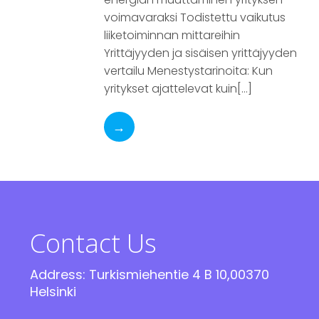
voimavaraksi Todistettu vaikutus
liiketoiminnan mittareihin
Yrittäjyyden ja sisäisen yrittäjyyden
vertailu Menestystarinoita: Kun
yritykset ajattelevat kuin[…]
→
Contact Us
Address: Turkismiehentie 4 B 10,00370
Helsinki