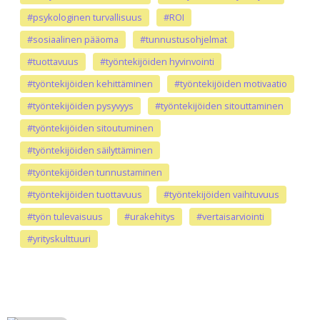
#psykologinen turvallisuus
#ROI
#sosiaalinen pääoma
#tunnustusohjelmat
#tuottavuus
#työntekijöiden hyvinvointi
#työntekijöiden kehittäminen
#työntekijöiden motivaatio
#työntekijöiden pysyvyys
#työntekijöiden sitouttaminen
#työntekijöiden sitoutuminen
#työntekijöiden säilyttäminen
#työntekijöiden tunnustaminen
#työntekijöiden tuottavuus
#työntekijöiden vaihtuvuus
#työn tulevaisuus
#urakehitys
#vertaisarviointi
#yrityskulttuuri