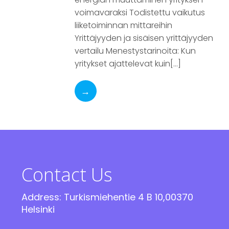
voimavaraksi Todistettu vaikutus
liiketoiminnan mittareihin
Yrittäjyyden ja sisäisen yrittäjyyden
vertailu Menestystarinoita: Kun
yritykset ajattelevat kuin[…]
→
Contact Us
Address: Turkismiehentie 4 B 10,00370
Helsinki