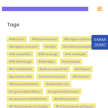
Tags
#AlbiCoins
#Albimarkkinointi
#Bridgium-tutkimus
VARAA
DEMO
#Bridgium research
#etätyö
#henkilöstöanalytiikka
#HR-analytiikka
#HR-strategia
#HR-strategiat
#HR-teknologia
#hybridityö
#innovaatiot
#innovaatiovirta
#jatkuva oppiminen
#johtajuus
#joustavat edut
#monimuotoisuus
#Motivaatio
#Muutosjohtaminen
#näkymätön työ
#organisaatiokulttuuri
#organisaatiomuutos
#osaamisen kehittäminen
#pelillistäminen
#Pohjoismainen innovaatio
#Pohjoismainen johtajuus